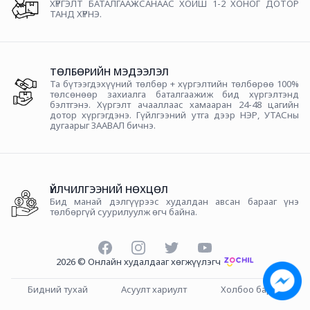
ХҮРГЭЛТ БАТАЛГААЖСАНААС ХОЙШ 1-2 ХОНОГ ДОТОР
ТАНД ХҮРНЭ.
ТӨЛБӨРИЙН МЭДЭЭЛЭЛ
Та бүтээгдэхүүний төлбөр + хүргэлтийн төлбөрөө 100%
төлсөнөөр захиалга баталгаажиж бид хүргэлтэнд
бэлтгэнэ. Хүргэлт ачааллаас хамааран 24-48 цагийн
дотор хүргэгдэнэ. Гүйлгээний утга дээр НЭР, УТАСны
дугаарыг ЗААВАЛ бичнэ.
ҮЙЛЧИЛГЭЭНИЙ НӨХЦӨЛ
Бид манай дэлгүүрээс худалдан авсан барааг үнэ
төлбөргүй суурилуулж өгч байна.
Facebook
Instagram
Twitter
YouTube
2026
©
Онлайн худалдааг хөгжүүлэгч
Бидний тухай
Асуулт хариулт
Холбоо барих