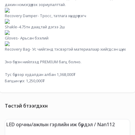
дахин нэмэгдүүлэх зориулалттай.
Recovery Damper- Тросс, татлага хүндрүүлэгч
Shakle-4.75тн даацтай дэгээ 2ш
Gloves- Арьсан бээлий
Recovery Bag- Ус чийгэнд тэсвэртэй материалаар хийгдсэн цүнх
Энэ бүхэн нийлээд PREMIUM багц болно.
Тус бүрээр худалдан албан 1,368,000₮
Багцын үнэ: 1,250,000₮
Төстэй бүтээгдэхүүн
LED орчны/ажлын гэрлийн иж бүрдэл / Nan112
A