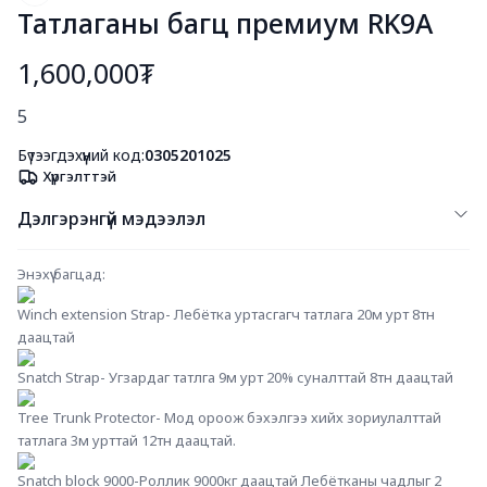
Татлаганы багц премиум RK9A
1,600,000₮
Богино тайлбар
5
Бүтээгдэхүүний код:
0305201025
Хүргэлттэй
Дэлгэрэнгүй мэдээлэл
Энэхүү багцад:
Winch extension Strap- Лебётка уртасгагч татлага 20м урт 8тн 
даацтай
Snatch Strap- Угзардаг татлга 9м урт 20% суналттай 8тн даацтай
Tree Trunk Protector- Мод ороож бэхэлгээ хийх зориулалттай 
татлага 3м урттай 12тн даацтай.
Snatch block 9000-Роллик 9000кг даацтай Лебётканы чадлыг 2 