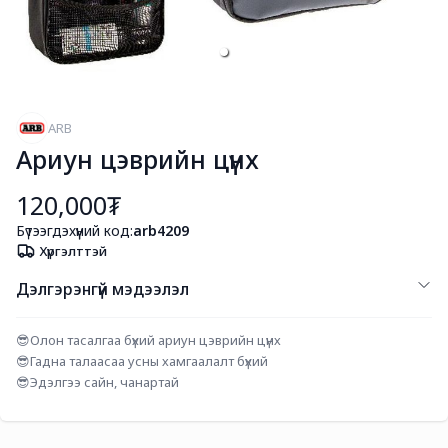
ARB
Ариун цэврийн цүнх
120,000₮
Бүтээгдэхүүний код:
arb4209
Хүргэлттэй
Дэлгэрэнгүй мэдээлэл
😎Олон тасалгаа бүхий ариун цэврийн цүнх
😎Гадна талаасаа усны хамгаалалт бүхий
😎Эдэлгээ сайн, чанартай