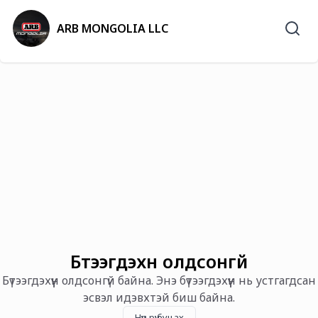
ARB MONGOLIA LLC
Бүтээгдэхүүн олдсонгүй
Бүтээгдэхүүн олдсонгүй байна. Энэ бүтээгдэхүүн нь устгагдсан
эсвэл идэвхтэй биш байна.
Нүүр рүү буцах