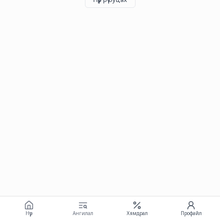
Нүүр
Ангилал
Хямдрал
Профайл