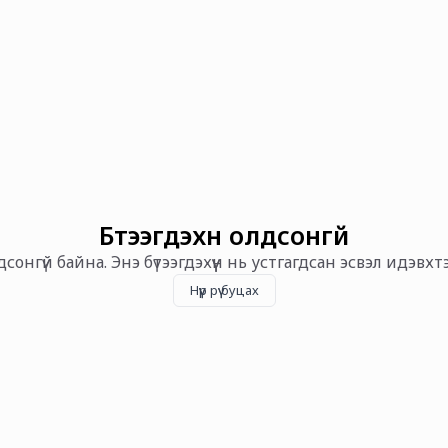
Бүтээгдэхүүн олдсонгүй
олдсонгүй байна. Энэ бүтээгдэхүүн нь устгагдсан эсвэл идэвх
Нүүр рүү буцах