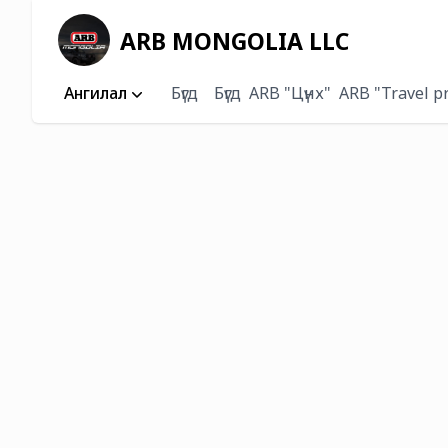
ARB MONGOLIA LLC
Ангилал
Бүгд
Бүгд
ARB "Цүнх"
ARB "Travel p