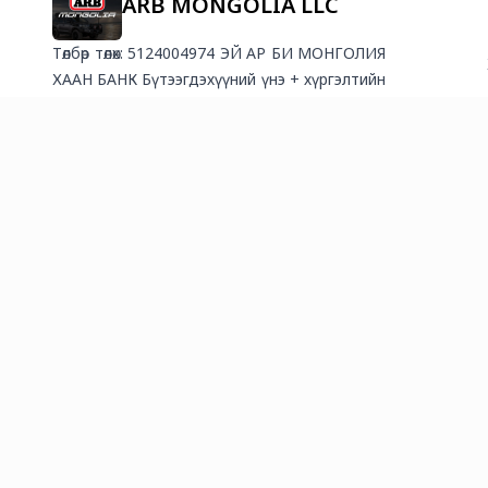
ARB MONGOLIA LLC
Төлбөр төлөх: 5124004974 ЭЙ АР БИ МОНГОЛИЯ
ХААН БАНК Бүтээгдэхүүний үнэ + хүргэлтийн
төлбөрийн хамт урьдчилан 100% төлснөөр
баталгаажих болно. ХҮРГЭЛТ
БАТАЛГААЖСАНААС ХОЙШ 1-2 ХОНОГ
ДОТОР ТАНД ХҮРНЭ. Мөнгө шилжүүлсэн
баримтаа заавал ss хийгээд явуулаарай.
Гүйлгээний утгa дээр: 1. Баталгаат 2 утасны
дугаар 2. Захиалга өгсөн Фэйсбүүк хаяг Та
төлбөр төлсний дараа бидэнд хандан хаягын
мэдээллээ илгээгээрэй 😉Хүргэлтийн төлбөр:
✔️Хот А бүсчлэл 10000₮ \Ногоон\ ✔️Хот Б
бүсчлэл 15000₮ \Цэнхэр\ ✔️Яаралтай хүргэлт
25000₮ \2-3 цаг\ ✔️Орон нутгийн унаанд
хүргэж өгөх \ДАЙВАР\ 25000₮