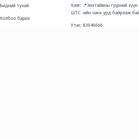
Хаяг: 📍Энхтайвны гүүрний зүүн
Бидний тухай
ШТС -ийн чанх урд байрлаж бай
Холбоо барих
Утас: 83046666
Түгээмэл асуултууд
И-мэйл хаяг: salesmanager@arb
Нийтлэл