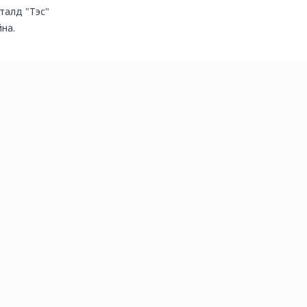
 талд "Тэс"
на.
mongolia.mn