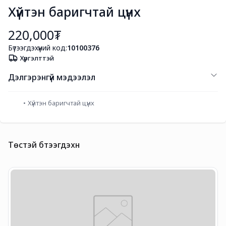
Хүйтэн баригчтай цүнх
220,000₮
Бүтээгдэхүүний код:
10100376
Хүргэлттэй
Дэлгэрэнгүй мэдээлэл
Хүйтэн баригчтай цүнх
Төстэй бүтээгдэхүүн
У