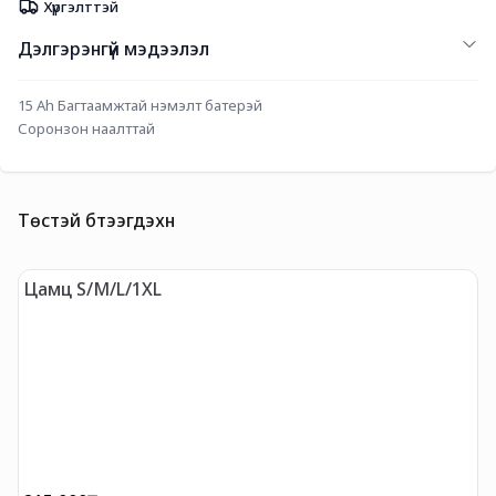
Хүргэлттэй
Дэлгэрэнгүй мэдээлэл
15 Ah Багтаамжтай нэмэлт батерэй
Соронзон наалттай
Төстэй бүтээгдэхүүн
Цамц S/M/L/1XL
М