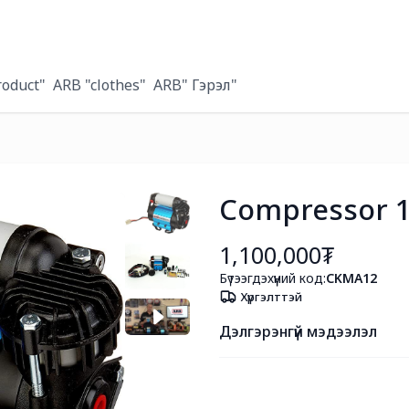
roduct"
ARB "clothes"
ARB" Гэрэл"
Compressor 1
1,100,000₮
Бүтээгдэхүүний код:
CKMA12
Хүргэлттэй
Дэлгэрэнгүй мэдээлэл