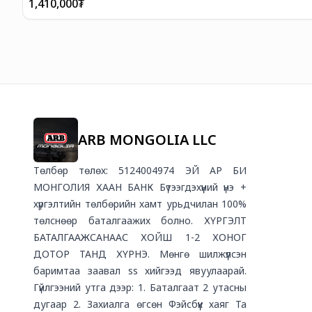
1,410,000
₮
ARB MONGOLIA LLC
Төлбөр төлөх: 5124004974 ЭЙ АР БИ
МОНГОЛИЯ ХААН БАНК Бүтээгдэхүүний үнэ +
хүргэлтийн төлбөрийн хамт урьдчилан 100%
төлснөөр баталгаажих болно. ХҮРГЭЛТ
БАТАЛГААЖСАНААС ХОЙШ 1-2 ХОНОГ
ДОТОР ТАНД ХҮРНЭ. Мөнгө шилжүүлсэн
баримтаа заавал ss хийгээд явуулаарай.
Гүйлгээний утгa дээр: 1. Баталгаат 2 утасны
дугаар 2. Захиалга өгсөн Фэйсбүүк хаяг Та