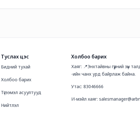
Туслах цэс
Холбоо барих
Хаяг: 📍Энхтайвны гүүрний зүүн та
Бидний тухай
-ийн чанх урд байрлаж байна.
Холбоо барих
Утас: 83046666
Түгээмэл асуултууд
И-мэйл хаяг: salesmanager@arb
Нийтлэл