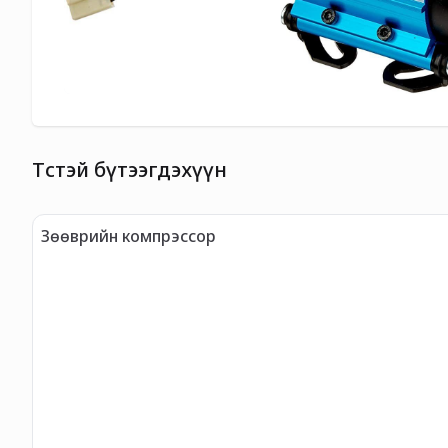
Төстэй бүтээгдэхүүн
Зөөврийн компрэссор