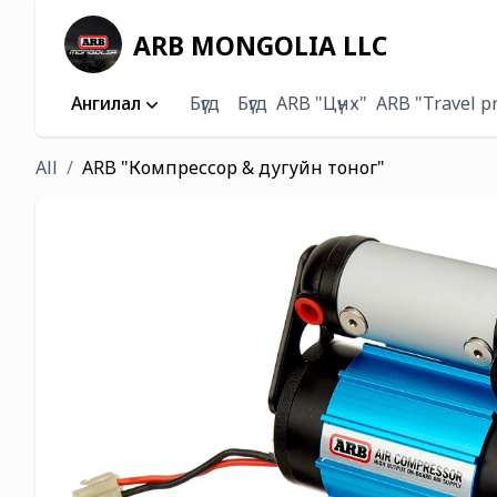
ARB MONGOLIA LLC
Ангилал
Бүгд
Бүгд
ARB "Цүнх"
ARB "Travel p
All
ARB "Компрессор & дугуйн тоног"