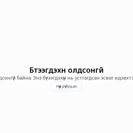
Бүтээгдэхүүн олдсонгүй
олдсонгүй байна. Энэ бүтээгдэхүүн нь устгагдсан эсвэл идэвх
Нүүр рүү буцах