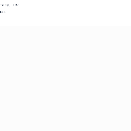
 талд "Тэс"
на.
mongolia.mn