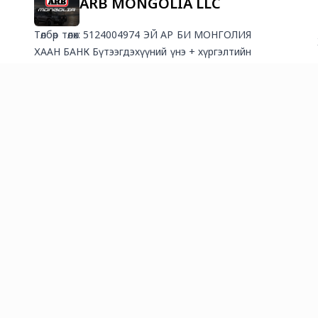
ARB MONGOLIA LLC
Төлбөр төлөх: 5124004974 ЭЙ АР БИ МОНГОЛИЯ
ХААН БАНК Бүтээгдэхүүний үнэ + хүргэлтийн
төлбөрийн хамт урьдчилан 100% төлснөөр
баталгаажих болно. ХҮРГЭЛТ
БАТАЛГААЖСАНААС ХОЙШ 1-2 ХОНОГ
ДОТОР ТАНД ХҮРНЭ. Мөнгө шилжүүлсэн
баримтаа заавал ss хийгээд явуулаарай.
Гүйлгээний утгa дээр: 1. Баталгаат 2 утасны
дугаар 2. Захиалга өгсөн Фэйсбүүк хаяг Та
төлбөр төлсний дараа бидэнд хандан хаягын
мэдээллээ илгээгээрэй 😉Хүргэлтийн төлбөр:
✔️Хот А бүсчлэл 10000₮ \Ногоон\ ✔️Хот Б
бүсчлэл 15000₮ \Цэнхэр\ ✔️Яаралтай хүргэлт
25000₮ \2-3 цаг\ ✔️Орон нутгийн унаанд
хүргэж өгөх \ДАЙВАР\ 25000₮