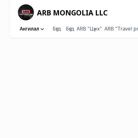
ARB MONGOLIA LLC
Ангилал
Бүгд
Бүгд
ARB "Цүнх"
ARB "Travel p