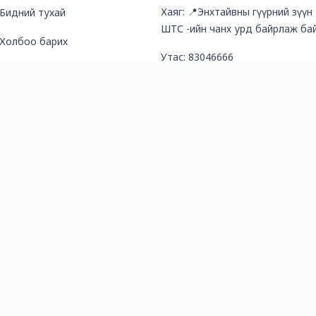
Хаяг: 📍Энхтайвны гүүрний зүүн
Бидний тухай
ШТС -ийн чанх урд байрлаж бай
Холбоо барих
Утас: 83046666
Түгээмэл асуултууд
И-мэйл хаяг: salesmanager@arb
Нийтлэл