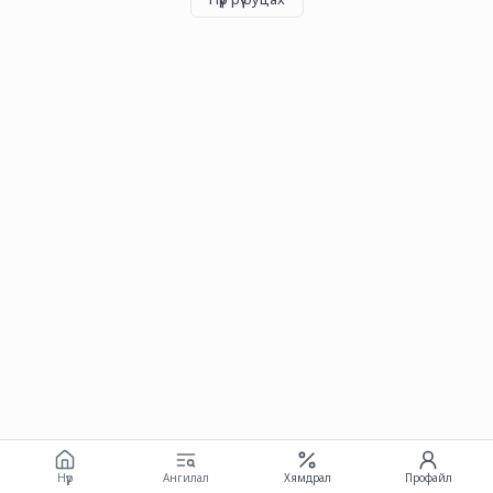
Нүүр
Ангилал
Хямдрал
Профайл