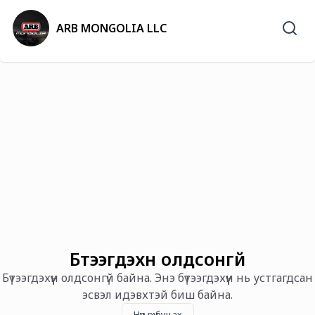
ARB MONGOLIA LLC
Бүтээгдэхүүн олдсонгүй
Бүтээгдэхүүн олдсонгүй байна. Энэ бүтээгдэхүүн нь устгагдсан
эсвэл идэвхтэй биш байна.
Нүүр рүү буцах