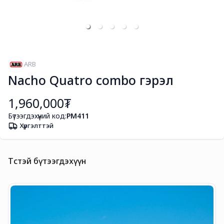
ARB
Nacho Quatro combo гэрэл
1,960,000₮
Бүтээгдэхүүний код:
PM411
Хүргэлттэй
Төстэй бүтээгдэхүүн