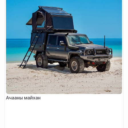
М
Ачааны майхан